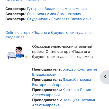
Секретарь:
Гутырчик Владислав Максимович
Секретарь:
Оганнисян Амик Арменакович
Секретарь:
Студеничник Елизавета Васильевна
Online-лагерь «Педагоги будущего: виртуальная
академия»
Образовательно-воспитательный
проект Online-лагерь «Педагоги
будущего: виртуальная академия»
Преподаватель:
Бондар Константин
Владимирович
От
Преподаватель:
Джанабатырова
Екатерина Игоревна
Преподаватель:
Костянко Денис
Александрович
Преподаватель:
Новицкая Наталья
Александровна